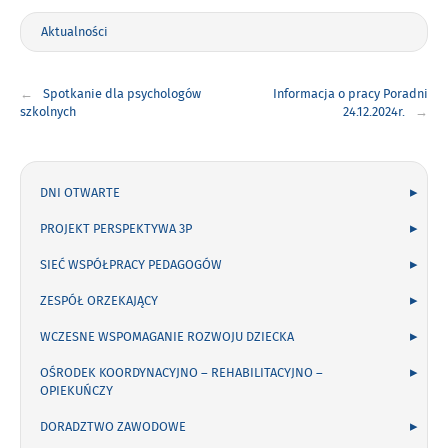
Aktualności
Nawigacja
Spotkanie dla psychologów
Informacja o pracy Poradni
wpisu
szkolnych
24.12.2024r.
Menu
boczne
DNI OTWARTE
PROJEKT PERSPEKTYWA 3P
SIEĆ WSPÓŁPRACY PEDAGOGÓW
ZESPÓŁ ORZEKAJĄCY
WCZESNE WSPOMAGANIE ROZWOJU DZIECKA
OŚRODEK KOORDYNACYJNO – REHABILITACYJNO –
OPIEKUŃCZY
DORADZTWO ZAWODOWE