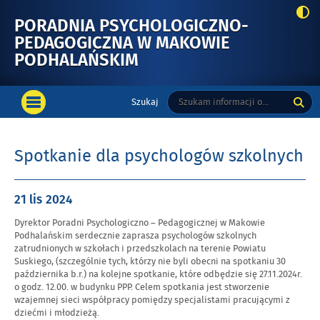
PORADNIA PSYCHOLOGICZNO-
PEDAGOGICZNA W MAKOWIE
-
PODHALAŃSKIM
SPOTKANIE
Menu
DLA
Tutaj
Wyszukiwarka
Szukaj
główne
OTWÓRZ
wpisz
PSYCHOLOGÓW
MENU
szukaną
SZKOLNYCH
GŁÓWNE
frazę:
Spotkanie dla psychologów szkolnych
Opublikowano
21 lis
2024
w
Dyrektor Poradni Psychologiczno – Pedagogicznej w Makowie
dniu
Podhalańskim serdecznie zaprasza psychologów szkolnych
zatrudnionych w szkołach i przedszkolach na terenie Powiatu
Suskiego, (szczególnie tych, którzy nie byli obecni na spotkaniu 30
października b.r.) na kolejne spotkanie, które odbędzie się 27.11.2024r.
o godz. 12.00. w budynku PPP. Celem spotkania jest stworzenie
wzajemnej sieci współpracy pomiędzy specjalistami pracującymi z
dziećmi i młodzieżą.