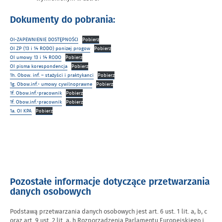
Dokumenty do pobrania:
OI-ZAPEWNIENIE DOSTĘPNOŚCI
Pobierz
OI ZP (13 i 14 RODO) ponizej progow
Pobierz
OI umowy 13 i 14 RODO
Pobierz
OI pisma korespondencja
Pobierz
1h. Obow. inf. – stażyści i praktykanci
Pobierz
1g. Obow.inf.- umowy cywilnoprawne
Pobierz
1f. Obow.inf.-pracownik
Pobierz
1f. Obow.inf.-pracownik
Pobierz
1a. OI KPA
Pobierz
Pozostałe informacje dotyczące przetwarzania
danych osobowych
Podstawą przetwarzania danych osobowych jest art. 6 ust. 1 lit. a, b, c
oraz art. 9 ust. 2 lit. a, h Rozporządzenia Parlamentu Europejskiego i