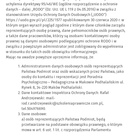
uchylenia dyrektywy 95/46/WE (ogólne rozporządzenie o ochronie
danych – dalej „RODO” (Dz. Urz. UE L 119 z 04.05.2016) w związku z
stanowiskiem Urzędu Ochrony Danych Osobowych („UODO”)
https://uodo.gov.pl/pl/225/1577 opublikowanym 30 czerwca 2020 r. w
którym organ wyraził pogląd zgodnie z którym dane członków zarządu
reprezentujących osobę prawną, dane pełnomocników osób prawnych,
a także dane pracowników, którzy są osobami kontaktowymi osoby
prawnej są danymi osobowymi podlegającymi ochronie RODO i w
związku z powyższym administrator jest zobligowany do wypełnienia
w stosunku do takich osób obowiązku informacyjnego.
Mając na uwadze powyższe uprzejmie informuję, że:
Administratorem danych osobowych osób reprezentujących
Państwa Podmiot oraz osób wskazanych przez Państwa, jako
osoby do kontaktu i reprezentacji jest Poradnia
Psychologiczno – Pedagogiczna w Makowie Podhalańskim ul.
Rynek 8, 34-220 Maków Podhalański.
Dane kontaktowe Inspektora Ochrony Danych: Rafał
Andrzejewski: mail-
iod.r.andrzejewski@szkoleniaprawnicze.com.pl,
tel.504976690.
Dane osobowe:
a) osób reprezentujących Państwa Podmiot, będą
przetwarzane na podstawie obowiązku prawnego, o którym
mowa w art. 6 ust. 1 lit. c rozporządzenia Parlamentu