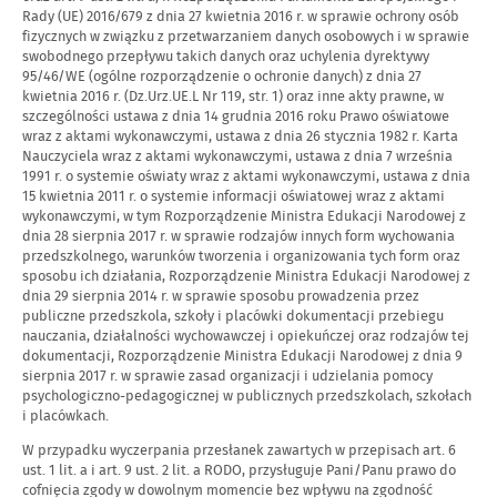
Rady (UE) 2016/679 z dnia 27 kwietnia 2016 r. w sprawie ochrony osób
fizycznych w związku z przetwarzaniem danych osobowych i w sprawie
swobodnego przepływu takich danych oraz uchylenia dyrektywy
95/46/WE (ogólne rozporządzenie o ochronie danych) z dnia 27
kwietnia 2016 r. (Dz.Urz.UE.L Nr 119, str. 1) oraz inne akty prawne, w
szczególności ustawa z dnia 14 grudnia 2016 roku Prawo oświatowe
wraz z aktami wykonawczymi, ustawa z dnia 26 stycznia 1982 r. Karta
Nauczyciela wraz z aktami wykonawczymi, ustawa z dnia 7 września
1991 r. o systemie oświaty wraz z aktami wykonawczymi, ustawa z dnia
15 kwietnia 2011 r. o systemie informacji oświatowej wraz z aktami
wykonawczymi, w tym Rozporządzenie Ministra Edukacji Narodowej z
dnia 28 sierpnia 2017 r. w sprawie rodzajów innych form wychowania
przedszkolnego, warunków tworzenia i organizowania tych form oraz
sposobu ich działania, Rozporządzenie Ministra Edukacji Narodowej z
dnia 29 sierpnia 2014 r. w sprawie sposobu prowadzenia przez
publiczne przedszkola, szkoły i placówki dokumentacji przebiegu
nauczania, działalności wychowawczej i opiekuńczej oraz rodzajów tej
dokumentacji, Rozporządzenie Ministra Edukacji Narodowej z dnia 9
sierpnia 2017 r. w sprawie zasad organizacji i udzielania pomocy
psychologiczno-pedagogicznej w publicznych przedszkolach, szkołach
i placówkach.
W przypadku wyczerpania przesłanek zawartych w przepisach art. 6
ust. 1 lit. a i art. 9 ust. 2 lit. a RODO, przysługuje Pani/Panu prawo do
cofnięcia zgody w dowolnym momencie bez wpływu na zgodność