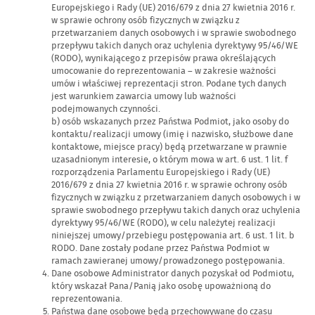
Europejskiego i Rady (UE) 2016/679 z dnia 27 kwietnia 2016 r.
w sprawie ochrony osób fizycznych w związku z
przetwarzaniem danych osobowych i w sprawie swobodnego
przepływu takich danych oraz uchylenia dyrektywy 95/46/WE
(RODO), wynikającego z przepisów prawa określających
umocowanie do reprezentowania – w zakresie ważności
umów i właściwej reprezentacji stron. Podane tych danych
jest warunkiem zawarcia umowy lub ważności
podejmowanych czynności.
b) osób wskazanych przez Państwa Podmiot, jako osoby do
kontaktu/realizacji umowy (imię i nazwisko, służbowe dane
kontaktowe, miejsce pracy) będą przetwarzane w prawnie
uzasadnionym interesie, o którym mowa w art. 6 ust. 1 lit. f
rozporządzenia Parlamentu Europejskiego i Rady (UE)
2016/679 z dnia 27 kwietnia 2016 r. w sprawie ochrony osób
fizycznych w związku z przetwarzaniem danych osobowych i w
sprawie swobodnego przepływu takich danych oraz uchylenia
dyrektywy 95/46/WE (RODO), w celu należytej realizacji
niniejszej umowy/przebiegu postępowania art. 6 ust. 1 lit. b
RODO. Dane zostały podane przez Państwa Podmiot w
ramach zawieranej umowy/prowadzonego postępowania.
Dane osobowe Administrator danych pozyskał od Podmiotu,
który wskazał Pana/Panią jako osobę upoważnioną do
reprezentowania.
Państwa dane osobowe będą przechowywane do czasu