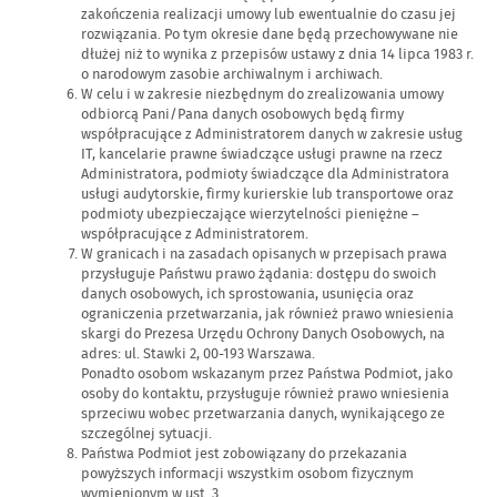
zakończenia realizacji umowy lub ewentualnie do czasu jej
rozwiązania. Po tym okresie dane będą przechowywane nie
dłużej niż to wynika z przepisów ustawy z dnia 14 lipca 1983 r.
o narodowym zasobie archiwalnym i archiwach.
W celu i w zakresie niezbędnym do zrealizowania umowy
odbiorcą Pani/Pana danych osobowych będą firmy
współpracujące z Administratorem danych w zakresie usług
IT, kancelarie prawne świadczące usługi prawne na rzecz
Administratora, podmioty świadczące dla Administratora
usługi audytorskie, firmy kurierskie lub transportowe oraz
podmioty ubezpieczające wierzytelności pieniężne –
współpracujące z Administratorem.
W granicach i na zasadach opisanych w przepisach prawa
przysługuje Państwu prawo żądania: dostępu do swoich
danych osobowych, ich sprostowania, usunięcia oraz
ograniczenia przetwarzania, jak również prawo wniesienia
skargi do Prezesa Urzędu Ochrony Danych Osobowych, na
adres: ul. Stawki 2, 00-193 Warszawa.
Ponadto osobom wskazanym przez Państwa Podmiot, jako
osoby do kontaktu, przysługuje również prawo wniesienia
sprzeciwu wobec przetwarzania danych, wynikającego ze
szczególnej sytuacji.
Państwa Podmiot jest zobowiązany do przekazania
powyższych informacji wszystkim osobom fizycznym
wymienionym w ust. 3.