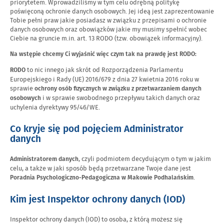
priorytetem. Wprowadziliśmy w tym celu odrębną politykę
poświęconą ochronie danych osobowych. Jej ideą jest zaprezentowanie
Tobie pełni praw jakie posiadasz w związku z przepisami o ochronie
danych osobowych oraz obowiązków jakie my musimy spełnić wobec
Ciebie na gruncie m.in. art. 13 RODO (tzw. obowiązek informacyjny).
Na wstępie chcemy Ci wyjaśnić więc czym tak na prawdę jest RODO:
to nic innego jak skrót od Rozporządzenia Parlamentu
RODO
Europejskiego i Rady (UE) 2016/679 z dnia 27 kwietnia 2016 roku w
sprawie
ochrony osób fizycznych w związku z przetwarzaniem danych
i w sprawie swobodnego przepływu takich danych oraz
osobowych
uchylenia dyrektywy 95/46/WE.
Co kryje się pod pojęciem Administrator
danych
, czyli podmiotem decydującym o tym w jakim
Administratorem danych
celu, a także w jaki sposób będą przetwarzane Twoje dane jest
.
Poradnia Psychologiczno-Pedagogiczna w Makowie Podhalańskim
Kim jest Inspektor ochrony danych (IOD)
Inspektor ochrony danych (IOD) to osoba, z którą możesz się