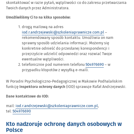
skontaktować w razie pytań, wątpliwości co do zakresu przetwarzania
Twoich danych przez Administratora.
Umożliwiliśmy Ci to na kilka sposobów:
drogą mailową na adres
iod.r.andrzejewski@szkoleniaprawnicze.com.pl
–
rekomendowany sposób kontaktu. Umożliwia on nam
sprawny sposób udzielania informacji. Możemy się
konkretnie odnieść do przesłanej korespondencji i
przejrzyście udzielić odpowiedzi oraz rozwiać Twoje
ewentualne wątpliwości.
telefonicznie pod numerem telefonu
504976690
– w
przypadku kłopotów z wysyłką e-maili.
W Poradni Psychologiczno-Pedagogicznej w Makowie Podhalańskim
funkcję
(IOD) sprawuje Rafał Andrzejewski.
Inspektora ochrony danych
Dane kontaktowe do IOD:
mail:
iod.r.andrzejewski@szkoleniaprawnicze.com.pl
,
tel:
504976690
Kto nadzoruje ochronę danych osobowych w
Polsce