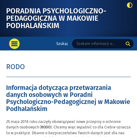
PORADNIA PSYCHOLOGICZNO-
PEDAGOGICZNA W MAKOWIE
-
PODHALAŃSKIM
RODO
Menu
Tutaj
Wyszukiwarka
Szukaj
główne
OTWÓRZ
wpisz
MENU
szukaną
GŁÓWNE
frazę:
RODO
Informacja dotycząca przetwarzania
danych osobowych w Poradni
Psychologiczno-Pedagogicznej w Makowie
Podhalańskim
25 maja 2018 roku zaczęły obowiązywać nowe przepisy o ochronie
danych osobowych (
). Chcemy więc wyjaśnić co dla Ciebie oznacza
RODO
to w praktyce. Dbanie o bezpieczeństwo Twoich danych jest dla nas